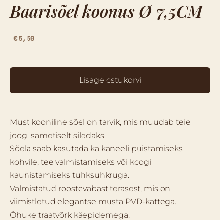
Baarisõel koonus Ø 7,5CM
€5,50
Lisage ostukorvi
Must kooniline sõel on tarvik, mis muudab teie
joogi sametiselt siledaks,
Sõela saab kasutada ka kaneeli puistamiseks
kohvile, tee valmistamiseks või koogi
kaunistamiseks tuhksuhkruga.
Valmistatud roostevabast terasest, mis on
viimistletud elegantse musta PVD-kattega.
Õhuke traatvõrk käepidemega.