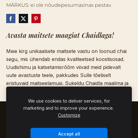
MÄRKUS: ei ole nõudepesumasinas pestav.
Avasta maitsete maagiat Chaidlaga!
Meie kirg unikaalsete maitsete vastu on loonud chai
segu, mis ühendab endas kvaliteetsed koostisosad.
Uudishimu ja katsetamisrõõm viivad meid pidevalt
uute avastuste teele, pakkudes Sulle tõeliselt
eristuvaid maitseelamusi. Sukeldu Chaidla maailma ja
lase igal tassil rääkida oma lugu.
We use cookies to deliver services, for
marketing and to improve your experience.
WHOLESALE
KÜPSISED
Customize
© 2026
. Loodud armastusega
CHAIDLA
Accept all