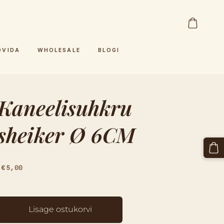
OVIDA
WHOLESALE
BLOGI
Kaneelisuhkru
sheiker Ø 6CM
€5,00
Lisage ostukorvi