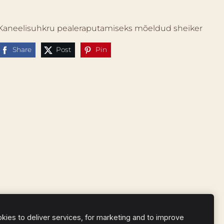
Kaneelisuhkru pealeraputamiseks mõeldud sheiker
Share
Post
Pin
ies to deliver services, for marketing and to improve